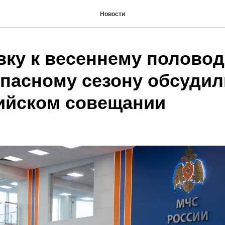
Новости
вку к весеннему полово
пасному сезону обсудил
ийском совещании