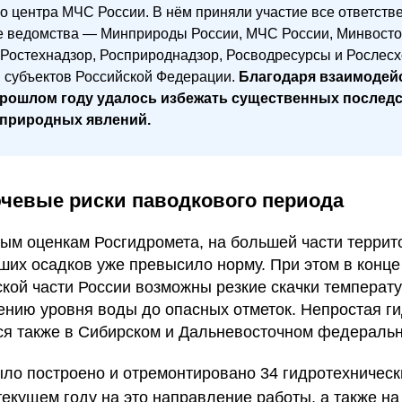
о центра МЧС России. В нём приняли участие все ответст
 ведомства — Минприроды России, МЧС России, Минвосток
 Ростехнадзор, Росприроднадзор, Росводресурсы и Рослесхо
 субъектов Российской Федерации.
Благодаря взаимодей
прошлом году удалось избежать существенных послед
 природных явлений.
ючевые риски паводкового периода
ым оценкам Росгидромета, на большей части террит
ших осадков уже превысило норму. При этом в конце
кой части России возможны резкие скачки температу
ению уровня воды до опасных отметок. Непростая г
ся также в Сибирском и Дальневосточном федеральн
ыло построено и отремонтировано 34 гидротехничес
текущем году на это направление работы, а также на