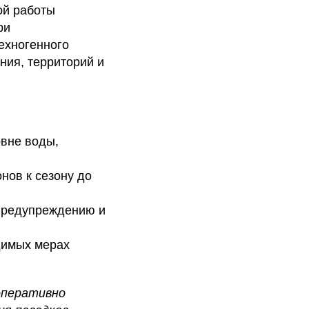
ой работы
ри
ехногенного
ния, территорий и
вне воды,
нов к сезону до
предупреждению и
димых мерах
оперативно