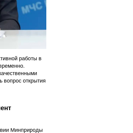
тивной работы в
временно.
 качественными
ть вопрос открытия
ент
ствии Минприроды