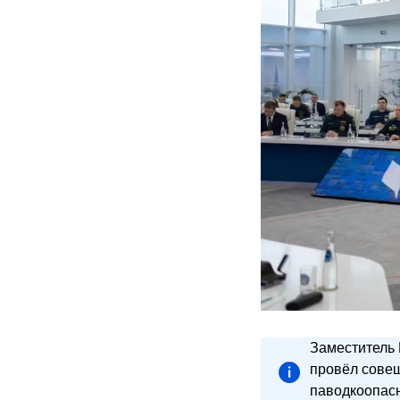
Заместитель
провёл совещ
паводкоопасн