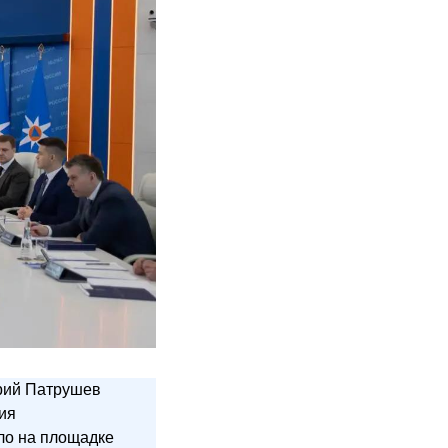
рий Патрушев
ия
ло на площадке