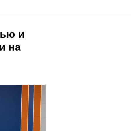
дью и
и на