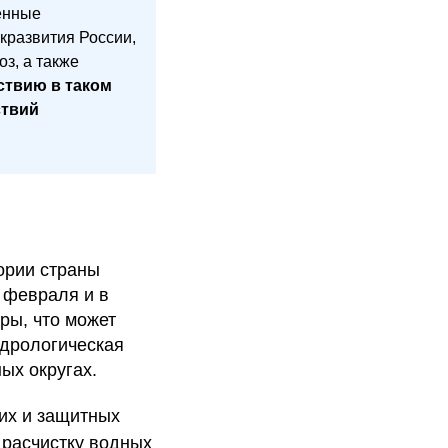
венные
развития России,
з, а также
ствию в таком
ствий
ории страны
 февраля и в
ры, что может
идрологическая
ых округах.
ких и защитных
 расчистку водных