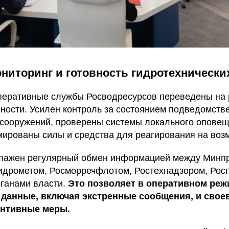
ниторинг и готовность гидротехнически
перативные службы Росводресурсов переведены на
ности. Усилен контроль за состоянием подведомств
 сооружений, проверены системы локального опове
мированы силы и средства для реагирования на воз
лажен регулярный обмен информацией между Минпр
идрометом, Росморречфлотом, Ростехнадзором, Рос
ганами власти.
Это позволяет в оперативном реж
 данные, включая экстренные сообщения, и сво
ентивные меры.