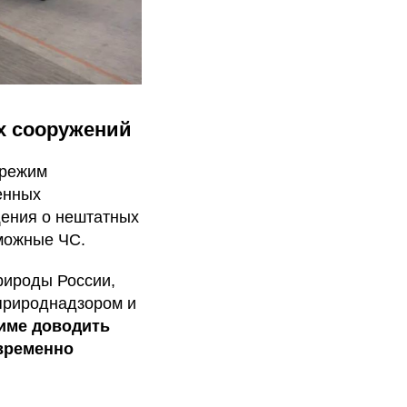
х сооружений
 режим
енных
щения о нештатных
можные ЧС.
ироды России,
природнадзором и
име доводить
евременно