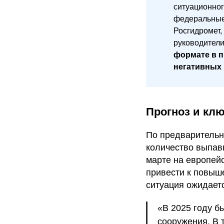
ситуационног
федеральные
Росгидромет,
руководители
формате в 
негативных
Прогноз и кл
По предварительн
количество выпав
марте на европейс
привести к повыш
ситуация ожидает
«В 2025 году б
сооружения. В 