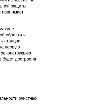
были вынесены на
ешной защиты
я принимает
ом крае
ой области –
 – станции
на первую
 реконструкцию
в будет достроена
ельности очистных