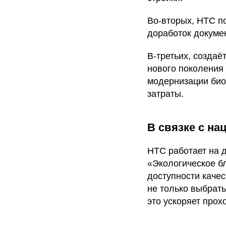
Во-вторых, НТС п
доработок докуме
В-третьих, создаё
нового поколения 
модернизации биол
затраты.
В связке с н
НТС работает на 
«Экологическое б
доступности качес
не только выбрать
это ускоряет про