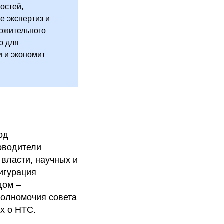
остей,
е экспертиз и
ложительного
ю для
 и экономит
од
оводители
власти, научных и
игурация
дом –
полномочия совета
х о НТС.