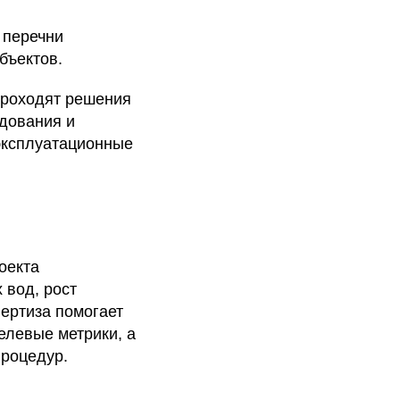
 перечни
бъектов.
 проходят решения
удования и
 эксплуатационные
оекта
 вод, рост
пертиза помогает
целевые метрики, а
процедур.