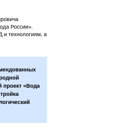
ировича
ода России».
 и технологиям, а
комендованных
иродной
 проект «Вода
стройка
ологический