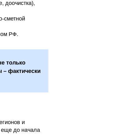
, доочистка),
о-сметной
вом РФ.
не только
 – фактически
егионов и
– еще до начала