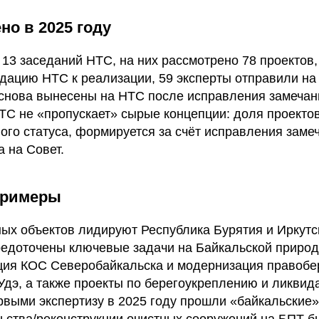
но в 2025 году
 13 заседаний НТС, на них рассмотрено 78 проектов,
дацию НТС к реализации, 59 эксперты отправили на 
ь снова вынесены на НТС после исправления замечан
ТС не «пропускает» сырые концепции: доля проекто
ого статуса, формируется за счёт исправления заме
 на Совет.
примеры
ных объектов лидируют Республика Бурятия и Иркутс
редоточены ключевые задачи на Байкальской природ
кция КОС Северобайкальска и модернизация правоб
Удэ, а также проекты по берегоукреплению и ликвид
рвыми экспертизу в 2025 году прошли «байкальские»