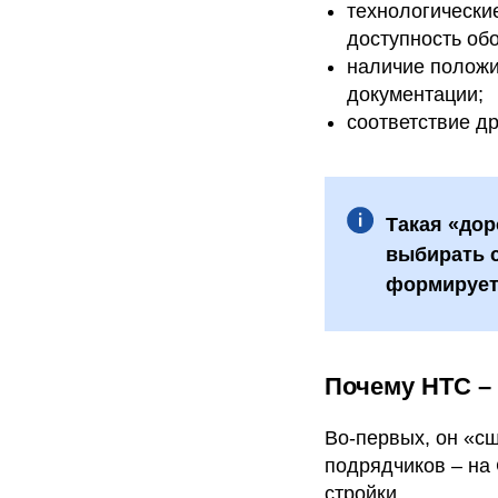
технологические
доступность об
наличие положи
документации;
соответствие д
Такая «дор
выбирать 
формируетс
Почему НТС –
Во-первых, он «с
подрядчиков – на 
стройки.