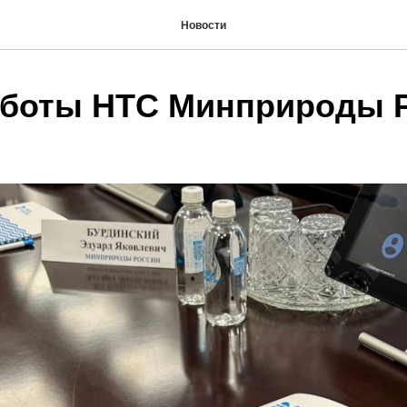
Новости
аботы НТС Минприроды 