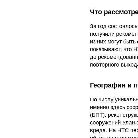
Что рассмотре
За год состоялось
получили рекомен
из них могут быт
показывают, что Н
до рекомендованн
повторного выхода
География и 
По числу уникаль
именно здесь сос
(БПТ): реконстру
сооружений Улан-
вреда. На НТС пе