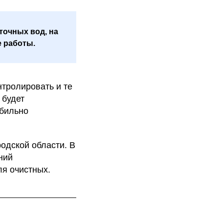
точных вод, на
е работы.
тролировать и те
 будет
абильно
одской области. В
ний
я очистных.