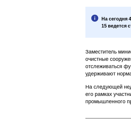
На сегодня 
15 ведется 
Заместитель мини
очистные сооруже
отслеживаться фу
удерживают норма
На следующей нед
его рамках участ
промышленного пр